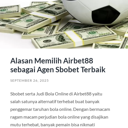
Alasan Memilih Airbet88
sebagai Agen Sbobet Terbaik
SEPTEMBER 26, 2025
Sbobet serta Judi Bola Online di Airbet88 yaitu
salah satunya alternatif terhebat buat banyak
penggemar taruhan bola online. Dengan bermacam
ragam macam perjudian bola online yang disajikan
mutu terhebat, banyak pemain bisa nikmati