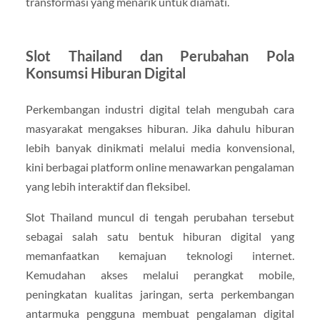
transformasi yang menarik untuk diamati.
Slot Thailand dan Perubahan Pola
Konsumsi Hiburan Digital
Perkembangan industri digital telah mengubah cara
masyarakat mengakses hiburan. Jika dahulu hiburan
lebih banyak dinikmati melalui media konvensional,
kini berbagai platform online menawarkan pengalaman
yang lebih interaktif dan fleksibel.
Slot Thailand muncul di tengah perubahan tersebut
sebagai salah satu bentuk hiburan digital yang
memanfaatkan kemajuan teknologi internet.
Kemudahan akses melalui perangkat mobile,
peningkatan kualitas jaringan, serta perkembangan
antarmuka pengguna membuat pengalaman digital