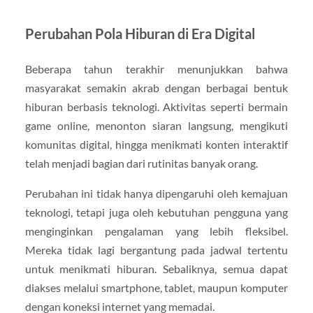
Perubahan Pola Hiburan di Era Digital
Beberapa tahun terakhir menunjukkan bahwa
masyarakat semakin akrab dengan berbagai bentuk
hiburan berbasis teknologi. Aktivitas seperti bermain
game online, menonton siaran langsung, mengikuti
komunitas digital, hingga menikmati konten interaktif
telah menjadi bagian dari rutinitas banyak orang.
Perubahan ini tidak hanya dipengaruhi oleh kemajuan
teknologi, tetapi juga oleh kebutuhan pengguna yang
menginginkan pengalaman yang lebih fleksibel.
Mereka tidak lagi bergantung pada jadwal tertentu
untuk menikmati hiburan. Sebaliknya, semua dapat
diakses melalui smartphone, tablet, maupun komputer
dengan koneksi internet yang memadai.