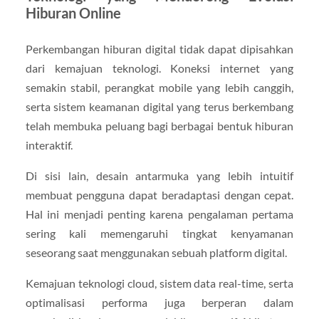
Hiburan Online
Perkembangan hiburan digital tidak dapat dipisahkan
dari kemajuan teknologi. Koneksi internet yang
semakin stabil, perangkat mobile yang lebih canggih,
serta sistem keamanan digital yang terus berkembang
telah membuka peluang bagi berbagai bentuk hiburan
interaktif.
Di sisi lain, desain antarmuka yang lebih intuitif
membuat pengguna dapat beradaptasi dengan cepat.
Hal ini menjadi penting karena pengalaman pertama
sering kali memengaruhi tingkat kenyamanan
seseorang saat menggunakan sebuah platform digital.
Kemajuan teknologi cloud, sistem data real-time, serta
optimalisasi performa juga berperan dalam