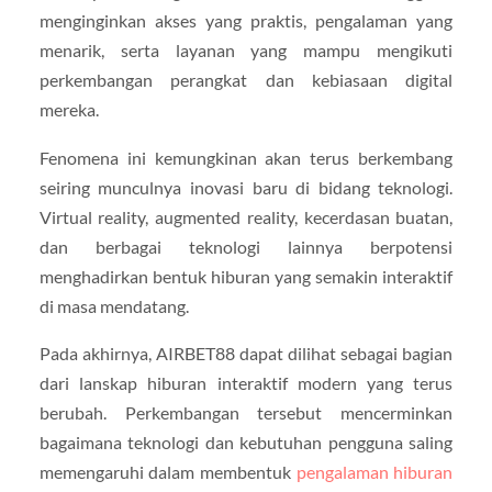
menginginkan akses yang praktis, pengalaman yang
menarik, serta layanan yang mampu mengikuti
perkembangan perangkat dan kebiasaan digital
mereka.
Fenomena ini kemungkinan akan terus berkembang
seiring munculnya inovasi baru di bidang teknologi.
Virtual reality, augmented reality, kecerdasan buatan,
dan berbagai teknologi lainnya berpotensi
menghadirkan bentuk hiburan yang semakin interaktif
di masa mendatang.
Pada akhirnya, AIRBET88 dapat dilihat sebagai bagian
dari lanskap hiburan interaktif modern yang terus
berubah. Perkembangan tersebut mencerminkan
bagaimana teknologi dan kebutuhan pengguna saling
memengaruhi dalam membentuk
pengalaman hiburan