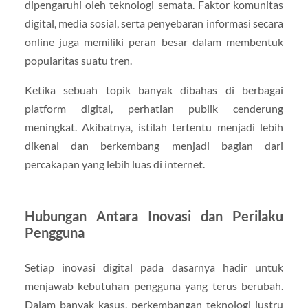
dipengaruhi oleh teknologi semata. Faktor komunitas
digital, media sosial, serta penyebaran informasi secara
online juga memiliki peran besar dalam membentuk
popularitas suatu tren.
Ketika sebuah topik banyak dibahas di berbagai
platform digital, perhatian publik cenderung
meningkat. Akibatnya, istilah tertentu menjadi lebih
dikenal dan berkembang menjadi bagian dari
percakapan yang lebih luas di internet.
Hubungan Antara Inovasi dan Perilaku
Pengguna
Setiap inovasi digital pada dasarnya hadir untuk
menjawab kebutuhan pengguna yang terus berubah.
Dalam banyak kasus, perkembangan teknologi justru