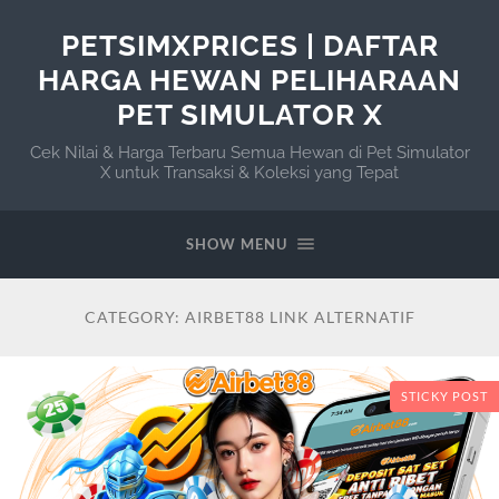
PETSIMXPRICES | DAFTAR
HARGA HEWAN PELIHARAAN
PET SIMULATOR X
Cek Nilai & Harga Terbaru Semua Hewan di Pet Simulator
X untuk Transaksi & Koleksi yang Tepat
SHOW MENU
CATEGORY:
AIRBET88 LINK ALTERNATIF
STICKY POST