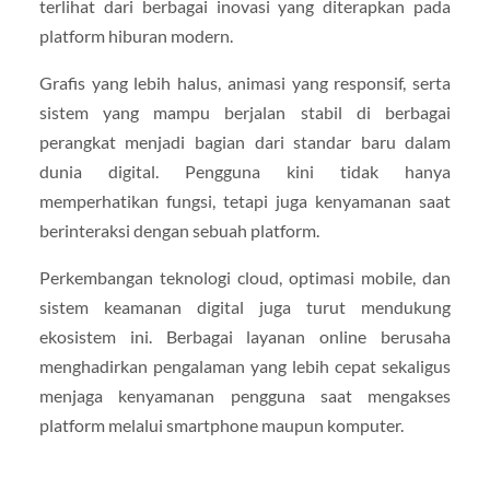
terlihat dari berbagai inovasi yang diterapkan pada
platform hiburan modern.
Grafis yang lebih halus, animasi yang responsif, serta
sistem yang mampu berjalan stabil di berbagai
perangkat menjadi bagian dari standar baru dalam
dunia digital. Pengguna kini tidak hanya
memperhatikan fungsi, tetapi juga kenyamanan saat
berinteraksi dengan sebuah platform.
Perkembangan teknologi cloud, optimasi mobile, dan
sistem keamanan digital juga turut mendukung
ekosistem ini. Berbagai layanan online berusaha
menghadirkan pengalaman yang lebih cepat sekaligus
menjaga kenyamanan pengguna saat mengakses
platform melalui smartphone maupun komputer.