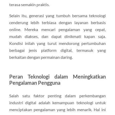
terasa semakin praktis.
Selain itu, generasi yang tumbuh bersama teknologi
cenderung lebih terbiasa dengan layanan berbasis
online. Mereka mencari pengalaman yang cepat,
mudah diakses, dan dapat dinikmati kapan saja.
Kondisi inilah yang turut mendorong pertumbuhan
berbagai jenis platform digital, termasuk yang
berkaitan dengan permainan daring.
Peran Teknologi dalam Meningkatkan
Pengalaman Pengguna
Salah satu faktor penting dalam perkembangan
industri digital adalah kemampuan teknologi untuk
menciptakan pengalaman yang lebih menarik. Hal ini