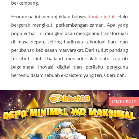
berkembang.
Fenomena ini menunjukkan bahwa
dunia digital
selalu
bergerak mengikuti perkembangan zaman. Apa yang
populer hari ini mungkin akan mengalami transformasi
di masa depan, seiring hadirnya teknologi baru dan
perubahan kebiasaan masyarakat. Dari sudut pandang
tersebut, slot Thailand menjadi salah satu contoh
bagaimana inovasi digital dan perilaku pengguna
bertemu dalam sebuah ekosistem yang terus berubah.
STICKY POST