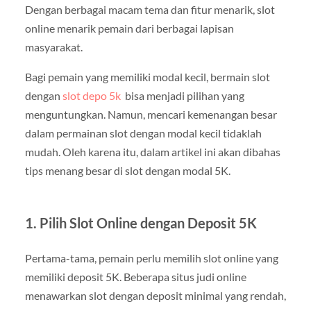
Dengan berbagai macam tema dan fitur menarik, slot
online menarik pemain dari berbagai lapisan
masyarakat.
Bagi pemain yang memiliki modal kecil, bermain slot
dengan
slot depo 5k
bisa menjadi pilihan yang
menguntungkan. Namun, mencari kemenangan besar
dalam permainan slot dengan modal kecil tidaklah
mudah. Oleh karena itu, dalam artikel ini akan dibahas
tips menang besar di slot dengan modal 5K.
1. Pilih Slot Online dengan Deposit 5K
Pertama-tama, pemain perlu memilih slot online yang
memiliki deposit 5K. Beberapa situs judi online
menawarkan slot dengan deposit minimal yang rendah,