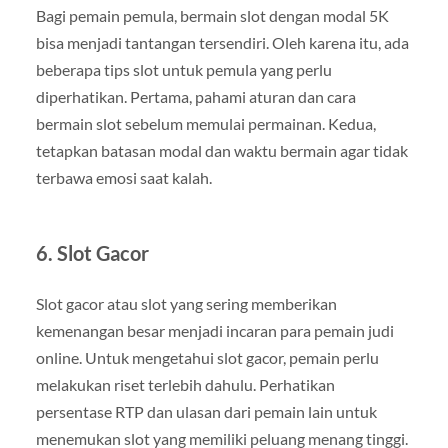
Bagi pemain pemula, bermain slot dengan modal 5K
bisa menjadi tantangan tersendiri. Oleh karena itu, ada
beberapa tips slot untuk pemula yang perlu
diperhatikan. Pertama, pahami aturan dan cara
bermain slot sebelum memulai permainan. Kedua,
tetapkan batasan modal dan waktu bermain agar tidak
terbawa emosi saat kalah.
6. Slot Gacor
Slot gacor atau slot yang sering memberikan
kemenangan besar menjadi incaran para pemain judi
online. Untuk mengetahui slot gacor, pemain perlu
melakukan riset terlebih dahulu. Perhatikan
persentase RTP dan ulasan dari pemain lain untuk
menemukan slot yang memiliki peluang menang tinggi.