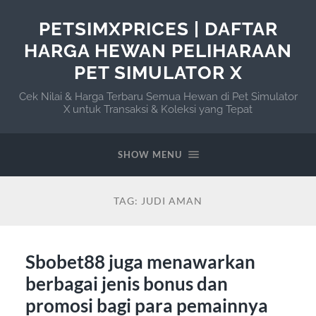
PETSIMXPRICES | DAFTAR
HARGA HEWAN PELIHARAAN
PET SIMULATOR X
Cek Nilai & Harga Terbaru Semua Hewan di Pet Simulator
X untuk Transaksi & Koleksi yang Tepat
SHOW MENU
TAG:
JUDI AMAN
Sbobet88 juga menawarkan
berbagai jenis bonus dan
promosi bagi para pemainnya