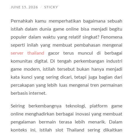
JUNE 15, 2026
/
STICKY
Pernahkah kamu memperhatikan bagaimana sebuah
istilah dalam dunia game online bisa menjadi begitu
populer dalam waktu yang relatif singkat? Fenomena
seperti inilah yang membuat pembahasan mengenai
server thailand
gacor terus muncul di berbagai
komunitas digital. Di tengah perkembangan industri
game modern, istilah tersebut bukan hanya menjadi
kata kunci yang sering dicari, tetapi juga bagian dari
percakapan yang lebih luas mengenai tren permainan
berbasis internet.
Seiring berkembangnya teknologi, platform game
online menghadirkan berbagai inovasi yang membuat
pengalaman bermain terasa lebih menarik. Dalam
konteks ini, istilah slot Thailand sering dikaitkan