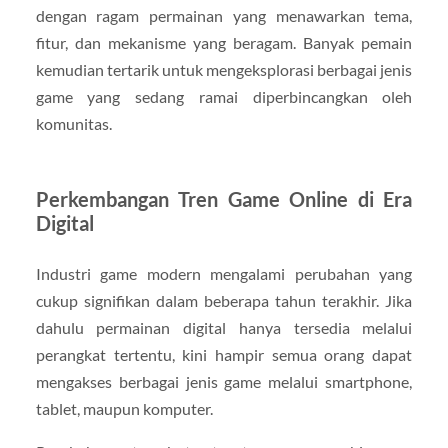
dengan ragam permainan yang menawarkan tema,
fitur, dan mekanisme yang beragam. Banyak pemain
kemudian tertarik untuk mengeksplorasi berbagai jenis
game yang sedang ramai diperbincangkan oleh
komunitas.
Perkembangan Tren Game Online di Era
Digital
Industri game modern mengalami perubahan yang
cukup signifikan dalam beberapa tahun terakhir. Jika
dahulu permainan digital hanya tersedia melalui
perangkat tertentu, kini hampir semua orang dapat
mengakses berbagai jenis game melalui smartphone,
tablet, maupun komputer.