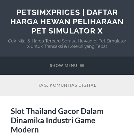
PETSIMXPRICES | DAFTAR
HARGA HEWAN PELIHARAAN
PET SIMULATOR X
Cek Nilai & Harga Terbaru Semua Hewan di Pet Simulator
X untuk Transaksi & Koleksi yang Tepat
SHOW MENU
TAG:
KOMUNITAS DIGITAL
Slot Thailand Gacor Dalam
Dinamika Industri Game
Modern