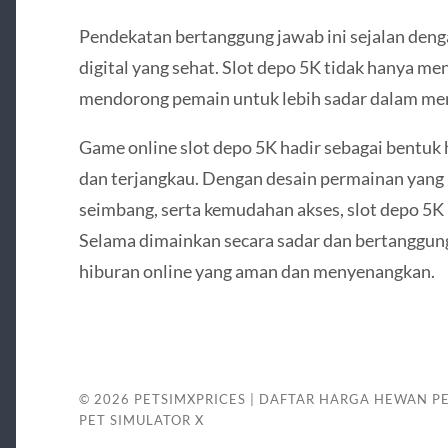
Pendekatan bertanggung jawab ini sejalan den
digital yang sehat. Slot depo 5K tidak hanya me
mendorong pemain untuk lebih sadar dalam meng
Game online slot depo 5K hadir sebagai bentuk hi
dan terjangkau. Dengan desain permainan yang
seimbang, serta kemudahan akses, slot depo 5K me
Selama dimainkan secara sadar dan bertanggung
hiburan online yang aman dan menyenangkan.
© 2026
PETSIMXPRICES | DAFTAR HARGA HEWAN P
PET SIMULATOR X