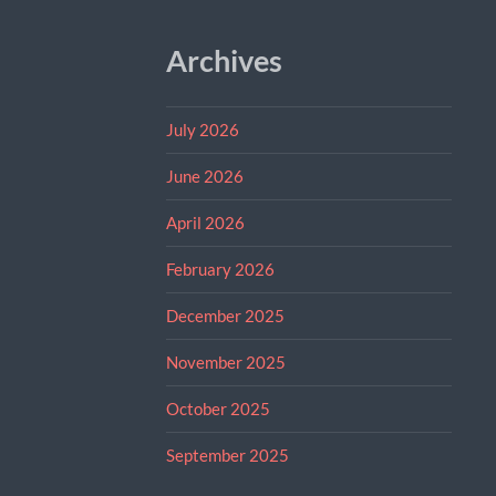
Archives
July 2026
June 2026
April 2026
February 2026
December 2025
November 2025
October 2025
September 2025