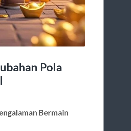
rubahan Pola
l
Pengalaman Bermain