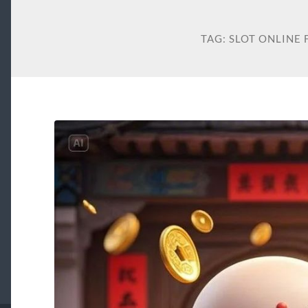
TAG:
SLOT ONLINE 