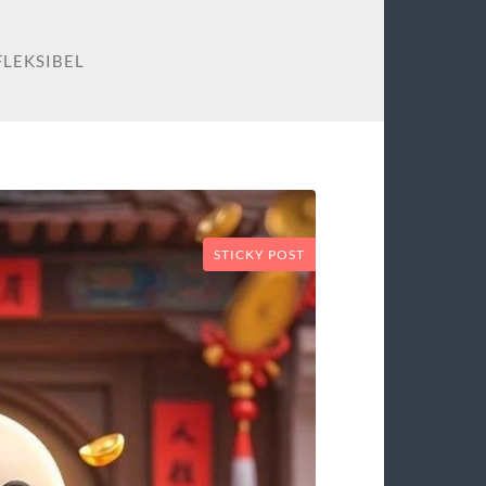
FLEKSIBEL
STICKY POST