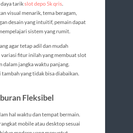
daya tarik
slot depo 5k qris
.
n visual menarik, tema beragam,
n desain yang intuitif, pemain dapat
empelajari sistem yang rumit.
ang agar tetap adil dan mudah
ariasi fitur inilah yang membuat slot
dalam jangka waktu panjang.
tambah yang tidak bisa diabaikan.
buran Fleksibel
alam hal waktu dan tempat bermain.
angkat mobile atau desktop sesuai
ya hidup modern yang menuntut