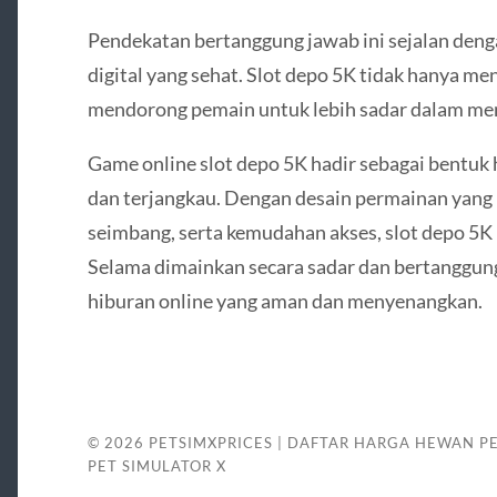
Pendekatan bertanggung jawab ini sejalan den
digital yang sehat. Slot depo 5K tidak hanya me
mendorong pemain untuk lebih sadar dalam meng
Game online slot depo 5K hadir sebagai bentuk hi
dan terjangkau. Dengan desain permainan yang
seimbang, serta kemudahan akses, slot depo 5K me
Selama dimainkan secara sadar dan bertanggung
hiburan online yang aman dan menyenangkan.
© 2026
PETSIMXPRICES | DAFTAR HARGA HEWAN P
PET SIMULATOR X