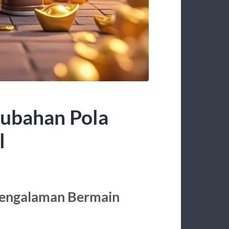
rubahan Pola
l
Pengalaman Bermain