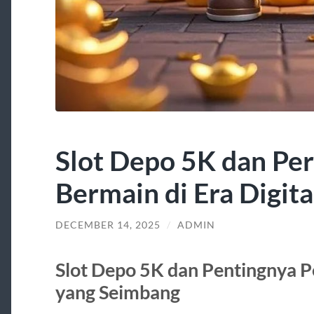
Slot Depo 5K dan Pe
Bermain di Era Digita
DECEMBER 14, 2025
/
ADMIN
Slot Depo 5K dan Pentingnya 
yang Seimbang