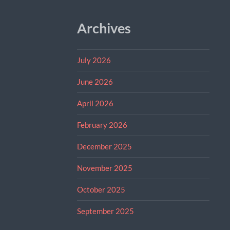
Archives
July 2026
June 2026
April 2026
February 2026
December 2025
November 2025
October 2025
September 2025