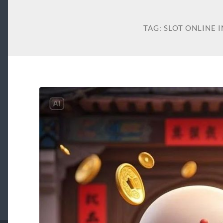
TAG:
SLOT ONLINE 