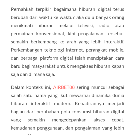
Pernahkah terpikir bagaimana hiburan digital terus
berubah dari waktu ke waktu? Jika dulu banyak orang
menikmati hiburan melalui televisi, radio, atau
permainan konvensional, kini pengalaman tersebut
semakin berkembang ke arah yang lebih interaktif.
Perkembangan teknologi internet, perangkat mobile,
dan berbagai platform digital telah menciptakan cara
baru bagi masyarakat untuk mengakses hiburan kapan
saja dan di mana saja.
Dalam konteks ini,
AIRBET88
sering muncul sebagai
salah satu nama yang ikut mewarnai dinamika dunia
hiburan interaktif modern. Kehadirannya menjadi
bagian dari perubahan pola konsumsi hiburan digital
yang semakin mengedepankan akses cepat,
kemudahan penggunaan, dan pengalaman yang lebih