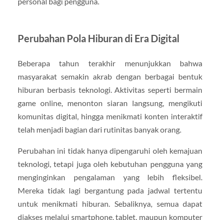
personal bagi pengguna.
Perubahan Pola Hiburan di Era Digital
Beberapa tahun terakhir menunjukkan bahwa
masyarakat semakin akrab dengan berbagai bentuk
hiburan berbasis teknologi. Aktivitas seperti bermain
game online, menonton siaran langsung, mengikuti
komunitas digital, hingga menikmati konten interaktif
telah menjadi bagian dari rutinitas banyak orang.
Perubahan ini tidak hanya dipengaruhi oleh kemajuan
teknologi, tetapi juga oleh kebutuhan pengguna yang
menginginkan pengalaman yang lebih fleksibel.
Mereka tidak lagi bergantung pada jadwal tertentu
untuk menikmati hiburan. Sebaliknya, semua dapat
diakses melalui smartphone, tablet, maupun komputer