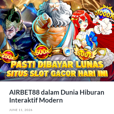
AIRBET88 dalam Dunia Hiburan
Interaktif Modern
JUNE 11, 2026