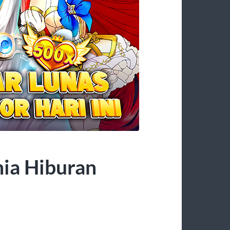
ia Hiburan