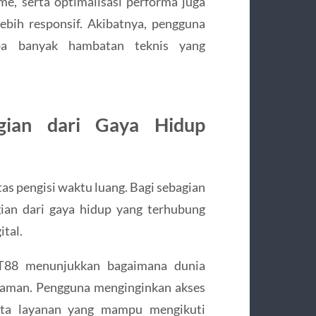
me, serta optimalisasi performa juga
bih responsif. Akibatnya, pengguna
pa banyak hambatan teknis yang
agian dari Gaya Hidup
vitas pengisi waktu luang. Bagi sebagian
gian dari gaya hidup yang terhubung
tal.
ET88 menunjukkan bagaimana dunia
zaman. Pengguna menginginkan akses
erta layanan yang mampu mengikuti