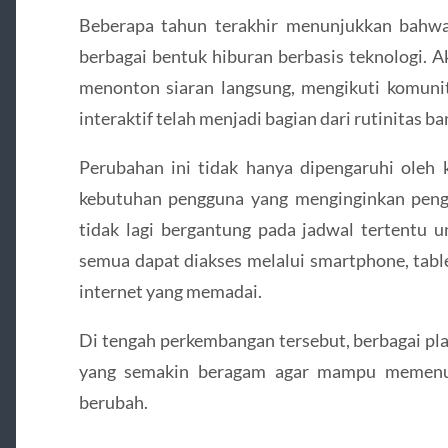
Beberapa tahun terakhir menunjukkan bahw
berbagai bentuk hiburan berbasis teknologi. A
menonton siaran langsung, mengikuti komunit
interaktif telah menjadi bagian dari rutinitas b
Perubahan ini tidak hanya dipengaruhi oleh k
kebutuhan pengguna yang menginginkan penga
tidak lagi bergantung pada jadwal tertentu u
semua dapat diakses melalui smartphone, tab
internet yang memadai.
Di tengah perkembangan tersebut, berbagai pla
yang semakin beragam agar mampu memenuh
berubah.