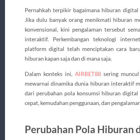
Pernahkah terpikir bagaimana hiburan digital
Jika dulu banyak orang menikmati hiburan mel
konvensional, kini pengalaman tersebut sem
interaktif. Perkembangan teknologi intern
platform digital telah menciptakan cara ba
hiburan kapan saja dan di mana saja.
Dalam konteks ini,
AIRBET88
sering muncul 
mewarnai dinamika dunia hiburan interaktif 
dari perubahan pola konsumsi hiburan digita
cepat, kemudahan penggunaan, dan pengalaman 
Perubahan Pola Hiburan di