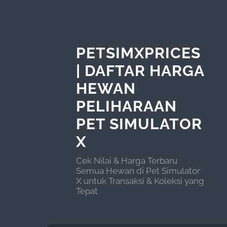
PETSIMXPRICES
| DAFTAR HARGA
HEWAN
PELIHARAAN
PET SIMULATOR
X
Cek Nilai & Harga Terbaru
Semua Hewan di Pet Simulator
X untuk Transaksi & Koleksi yang
Tepat