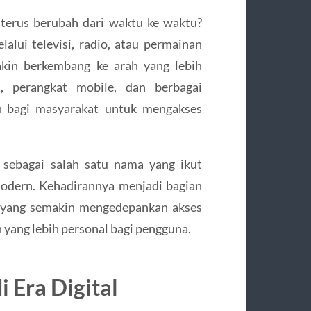
 terus berubah dari waktu ke waktu?
alui televisi, radio, atau permainan
akin berkembang ke arah yang lebih
et, perangkat mobile, dan berbagai
ru bagi masyarakat untuk mengakses
sebagai salah satu nama yang ikut
modern. Kehadirannya menjadi bagian
l yang semakin mengedepankan akses
yang lebih personal bagi pengguna.
 Era Digital