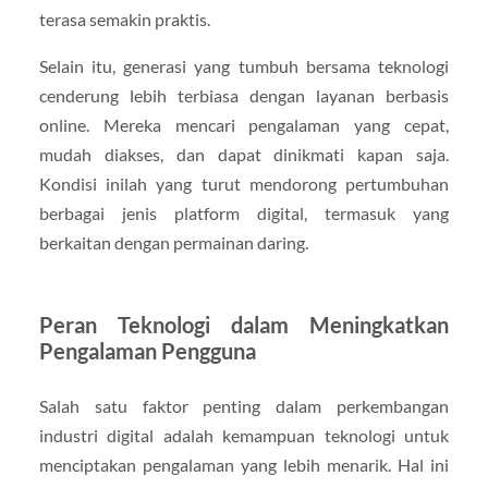
terasa semakin praktis.
Selain itu, generasi yang tumbuh bersama teknologi
cenderung lebih terbiasa dengan layanan berbasis
online. Mereka mencari pengalaman yang cepat,
mudah diakses, dan dapat dinikmati kapan saja.
Kondisi inilah yang turut mendorong pertumbuhan
berbagai jenis platform digital, termasuk yang
berkaitan dengan permainan daring.
Peran Teknologi dalam Meningkatkan
Pengalaman Pengguna
Salah satu faktor penting dalam perkembangan
industri digital adalah kemampuan teknologi untuk
menciptakan pengalaman yang lebih menarik. Hal ini