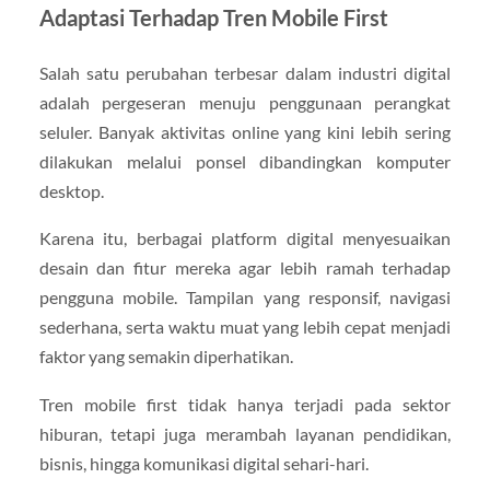
Adaptasi Terhadap Tren Mobile First
Salah satu perubahan terbesar dalam industri digital
adalah pergeseran menuju penggunaan perangkat
seluler. Banyak aktivitas online yang kini lebih sering
dilakukan melalui ponsel dibandingkan komputer
desktop.
Karena itu, berbagai platform digital menyesuaikan
desain dan fitur mereka agar lebih ramah terhadap
pengguna mobile. Tampilan yang responsif, navigasi
sederhana, serta waktu muat yang lebih cepat menjadi
faktor yang semakin diperhatikan.
Tren mobile first tidak hanya terjadi pada sektor
hiburan, tetapi juga merambah layanan pendidikan,
bisnis, hingga komunikasi digital sehari-hari.