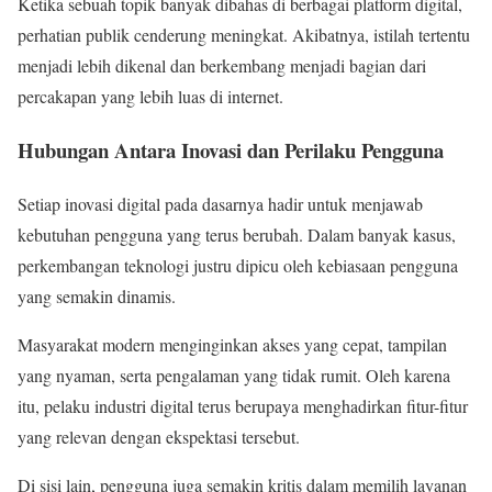
Ketika sebuah topik banyak dibahas di berbagai platform digital,
perhatian publik cenderung meningkat. Akibatnya, istilah tertentu
menjadi lebih dikenal dan berkembang menjadi bagian dari
percakapan yang lebih luas di internet.
Hubungan Antara Inovasi dan Perilaku Pengguna
Setiap inovasi digital pada dasarnya hadir untuk menjawab
kebutuhan pengguna yang terus berubah. Dalam banyak kasus,
perkembangan teknologi justru dipicu oleh kebiasaan pengguna
yang semakin dinamis.
Masyarakat modern menginginkan akses yang cepat, tampilan
yang nyaman, serta pengalaman yang tidak rumit. Oleh karena
itu, pelaku industri digital terus berupaya menghadirkan fitur-fitur
yang relevan dengan ekspektasi tersebut.
Di sisi lain, pengguna juga semakin kritis dalam memilih layanan