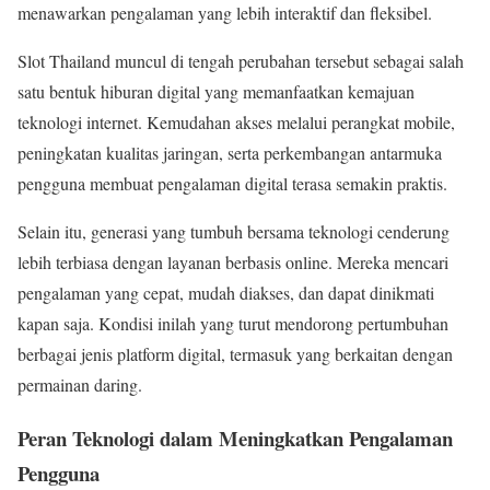
menawarkan pengalaman yang lebih interaktif dan fleksibel.
Slot Thailand muncul di tengah perubahan tersebut sebagai salah
satu bentuk hiburan digital yang memanfaatkan kemajuan
teknologi internet. Kemudahan akses melalui perangkat mobile,
peningkatan kualitas jaringan, serta perkembangan antarmuka
pengguna membuat pengalaman digital terasa semakin praktis.
Selain itu, generasi yang tumbuh bersama teknologi cenderung
lebih terbiasa dengan layanan berbasis online. Mereka mencari
pengalaman yang cepat, mudah diakses, dan dapat dinikmati
kapan saja. Kondisi inilah yang turut mendorong pertumbuhan
berbagai jenis platform digital, termasuk yang berkaitan dengan
permainan daring.
Peran Teknologi dalam Meningkatkan Pengalaman
Pengguna