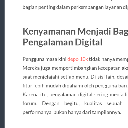
bagian penting dalam perkembangan layanan dig
Kenyamanan Menjadi Bagi
Pengalaman Digital
Pengguna masa kini
depo 10k
tidak hanya memp
Mereka juga mempertimbangkan kecepatan akse
saat menjelajahi setiap menu. Di sisi lain, d
fitur lebih mudah dipahami oleh pengguna ba
Karena itu, pengalaman digital sering menjad
forum. Dengan begitu, kualitas sebuah p
performanya, bukan hanya dari tampilannya.