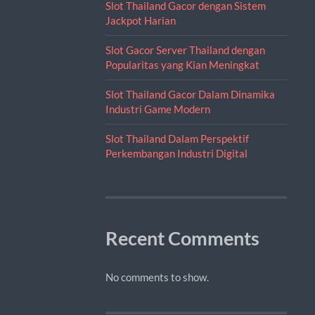
Slot Thailand Gacor dengan Sistem
Jackpot Harian
Slot Gacor Server Thailand dengan
Popularitas yang Kian Meningkat
Slot Thailand Gacor Dalam Dinamika
Industri Game Modern
Slot Thailand Dalam Perspektif
Perkembangan Industri Digital
Recent Comments
No comments to show.