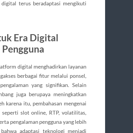
igital terus beradaptasi mengikuti
uk Era Digital
 Pengguna
tform digital menghadirkan layanan
gakses berbagai fitur melalui ponsel,
engalaman yang signifikan. Selain
embang juga berupaya meningkatkan
eh karena itu, pembahasan mengenai
seperti slot online, RTP, volatilitas,
serta pengalaman pengguna yang lebih
 bahwa adaptasi teknologi menjadi