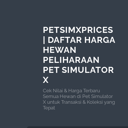
PETSIMXPRICES
| DAFTAR HARGA
HEWAN
PELIHARAAN
PET SIMULATOR
X
Cek Nilai & Harga Terbaru
Semua Hewan di Pet Simulator
X untuk Transaksi & Koleksi yang
Tepat