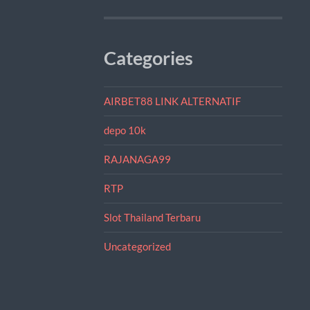
Categories
AIRBET88 LINK ALTERNATIF
depo 10k
RAJANAGA99
RTP
Slot Thailand Terbaru
Uncategorized