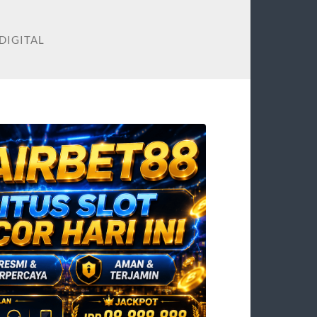
DIGITAL