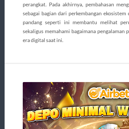
perangkat. Pada akhirnya, pembahasan meng
sebagai bagian dari perkembangan ekosistem d
pandang seperti ini membantu melihat peru
sekaligus memahami bagaimana pengalaman p
era digital saat ini.