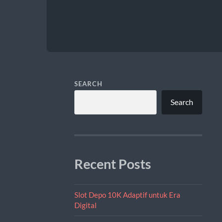
SEARCH
Search
Recent Posts
Slot Depo 10K Adaptif untuk Era
Digital