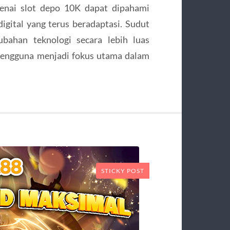
enai slot depo 10K dapat dipahami
igital yang terus beradaptasi. Sudut
bahan teknologi secara lebih luas
engguna menjadi fokus utama dalam
STICKY POST