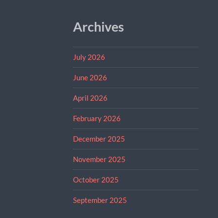
Archives
July 2026
June 2026
April 2026
February 2026
December 2025
November 2025
October 2025
September 2025