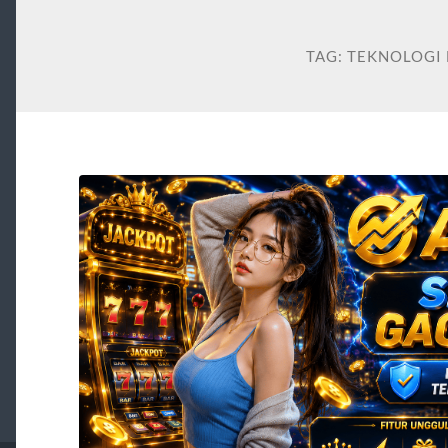
TAG:
TEKNOLOGI 